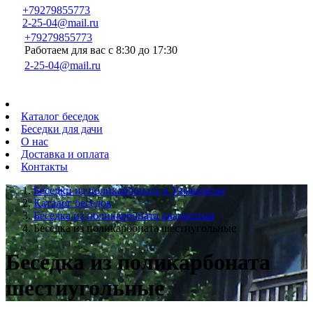
+79279855773
2-25-04@mail.ru
+79279855773
Работаем для вас с 8:30 до 17:30
2-25-04@mail.ru
Каталог беседок
Беседки для дачи
О нас
Доставка и оплата
Контакты
Беседки из поликарбоната в Ульяновске
Каталог беседок
Беседка из поликарбоната квадратная
Беседка из поликарбоната шестиугольные
Беседка из поликарбоната
шестиугольные